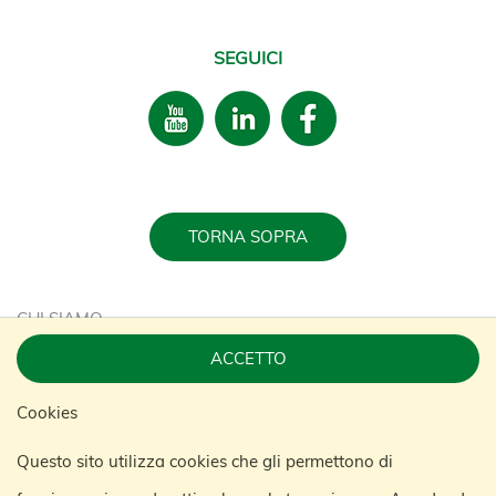
SEGUICI
TORNA SOPRA
CHI SIAMO
ACCETTO
LAVORA CON NOI
Cookies
SOSTENIBILITÀ
Questo sito utilizza cookies che gli permettono di
CONTATTACI