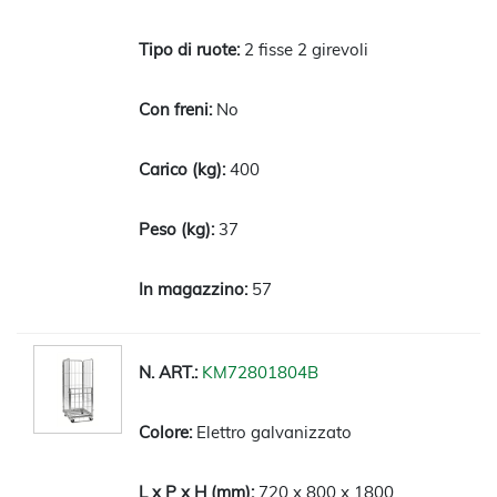
2 fisse 2 girevoli
No
400
37
57
KM72801804B
Elettro galvanizzato
720 x 800 x 1800