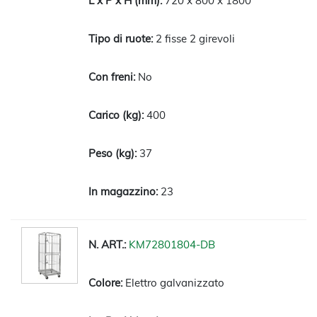
720 x 800 x 1800
2 fisse 2 girevoli
No
400
37
23
KM72801804-DB
Elettro galvanizzato