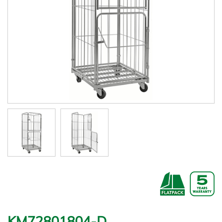
KM72801804-D